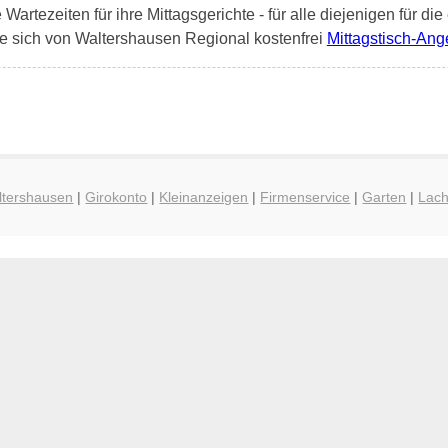
artezeiten für ihre Mittagsgerichte - für alle diejenigen für die
e sich von Waltershausen Regional kostenfrei
Mittagstisch-Ang
ltershausen
|
Girokonto
|
Kleinanzeigen
|
Firmenservice
|
Garten
|
Lac